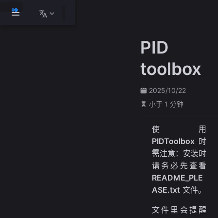
跳
至
主
PID
要
內
toolbox
容
2025/10/22
小于 1 分钟
使用
PIDToolbox
时
需注意：安装时
请务必先查看
README_PLE
ASE.txt
文件。
文件里会提醒