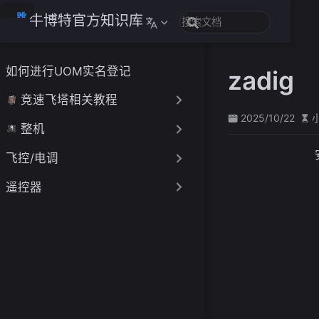
跳
牛博特官方知识库
至
主
要
如何进行UOM实名登记
zadig
內
容
竞速飞塔相关教程
2025/10/22
整机
飞控/电调
遥控器