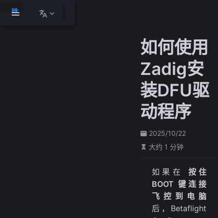
跳
至
主
如何使用
要
內
Zadig安
容
装DFU驱
动程序
2025/10/22
大约 1 分钟
如果在
按住
BOOT 键连接
飞控到电脑
后，Betaflight