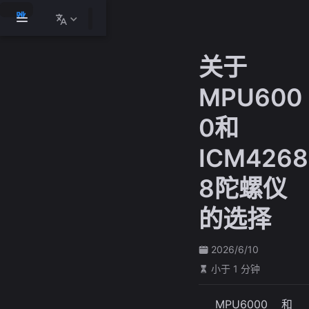
跳
至
主
关于
要
內
MPU600
容
0和
ICM4268
8陀螺仪
的选择
2026/6/10
小于 1 分钟
MPU6000 和