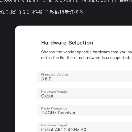
长100mm*宽12mm（丝面长度70mm、勾面长度30mm）带圆
20.ELRS 3.5.0固件刷写选择/指示灯状态