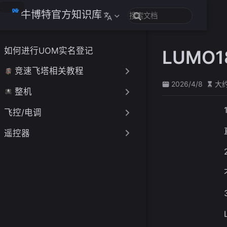
跳
牛博特官方知识库
至
主
要
如何进行UOM实名登记
LUMO
內
容
竞速飞塔相关教程
2026/4/8
大约
整机
飞控/电调
遥控器