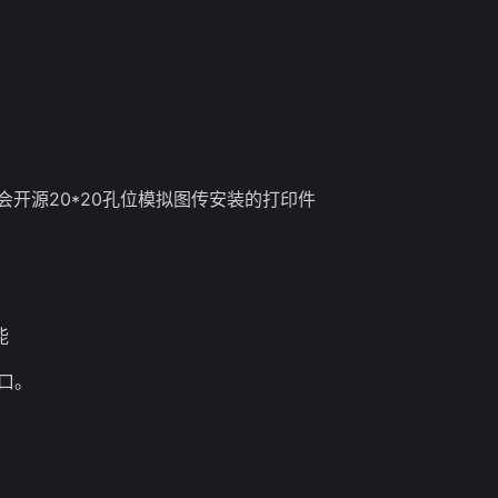
续会开源20*20孔位模拟图传安装的打印件
能
口。