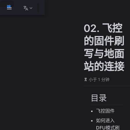
跳
至
主
02. 飞控
要
內
的固件刷
容
写与地面
站的连接
小于 1 分钟
目录
飞控固件
如何进入
DFU模式刷